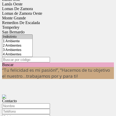
Lanús Oeste
Lomas De Zamora
Lomas de Zamora Oeste
Monte Grande
Remedios De Escalada
Temperley
San Bernardo
Buscar
“Tu felicidad es mi pasión!”, “Hacemos de tu objetivo
el nuestro…trabajamos por y para ti!
Contacto