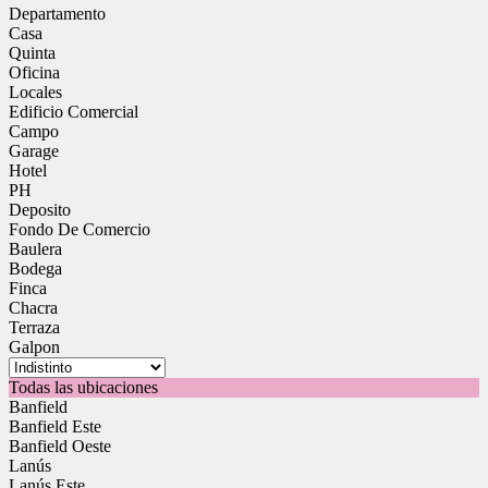
Departamento
Casa
Quinta
Oficina
Locales
Edificio Comercial
Campo
Garage
Hotel
PH
Deposito
Fondo De Comercio
Baulera
Bodega
Finca
Chacra
Terraza
Galpon
Todas las ubicaciones
Banfield
Banfield Este
Banfield Oeste
Lanús
Lanús Este