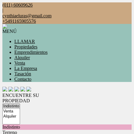
(011) 60609626
|
cynthiaeluras@gmail.com
+5491165905576
MENÚ
LLAMAR
Propiedades
Emprendimientos
Alquiler
Venta
La Empresa
Tasación
Contacto
ENCUENTRE SU
PROPIEDAD
Indistinto
Terreno