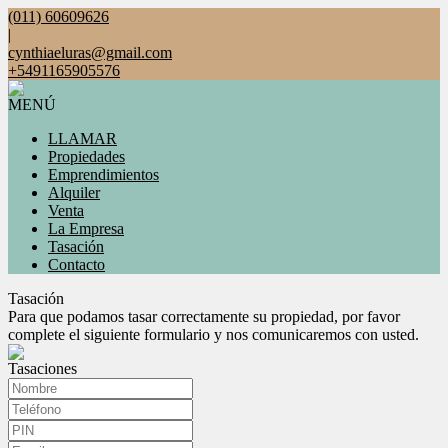
(011) 60609626
|
cynthiaeluras@gmail.com
+5491165905576
MENÚ
LLAMAR
Propiedades
Emprendimientos
Alquiler
Venta
La Empresa
Tasación
Contacto
Tasación
Para que podamos tasar correctamente su propiedad, por favor
complete el siguiente formulario y nos comunicaremos con usted.
Tasaciones