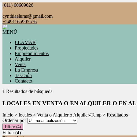
(011) 60609626
|
cynthiaeluras@gmail.com
+5491165905576
MENÚ
LLAMAR
Propiedades
Emprendimientos
Alquiler
Venta
La Empresa
Tasación
Contacto
1 Resultados de búsqueda
LOCALES EN VENTA O EN ALQUILER O EN A
Inicio
>
locales
>
Venta
o
Alquiler
o
Alquiler-Temp
> Resultados
Ordenar por
Filtrar
(4)
Filtrar
(4)