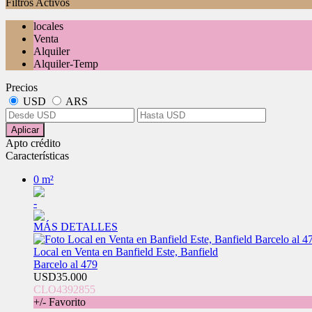
Filtros Activos
locales
Venta
Alquiler
Alquiler-Temp
Precios
USD
ARS
Aplicar
Apto crédito
Características
0 m²
-
MÁS DETALLES
Local en Venta en Banfield Este, Banfield
Barcelo al 479
USD35.000
CLO4392855
+/- Favorito